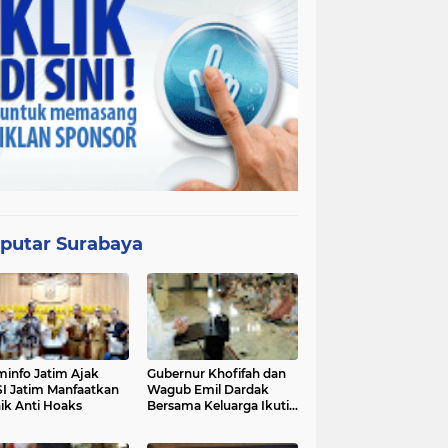
putar Surabaya
info Jatim Ajak
Gubernur Khofifah dan
I Jatim Manfaatkan
Wagub Emil Dardak
nik Anti Hoaks
Bersama Keluarga Ikuti
Salat Idul Adha di Masjid
Nasional Al Akbar