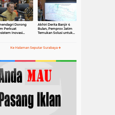
Surabaya
mendagri Dorong
Akhiri Derita Banjir 4
im Perkuat
Bulan, Pemprov Jatim
sistem Inovasi
Temukan Solusi untuk
rah
Bengawan Jero
Lamongan
Ke Halaman Seputar Surabaya