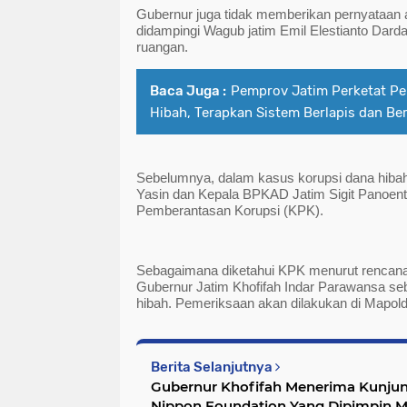
Gubernur juga tidak memberikan pernyataan 
didampingi Wagub jatim Emil Elestianto Dard
ruangan.
Baca Juga :
Pemprov Jatim Perketat P
Hibah, Terapkan Sistem Berlapis dan Be
Sebelumnya, dalam kasus korupsi dana hiba
Yasin dan Kepala BPKAD Jatim Sigit Panoento
Pemberantasan Korupsi (KPK).
Sebagaimana diketahui KPK menurut rencana
Gubernur Jatim Khofifah Indar Parawansa seb
hibah. Pemeriksaan akan dilakukan di Mapold
Berita Selanjutnya
Gubernur Khofifah Menerima Kunju
Nippon Foundation Yang Dipimpin Mr. Sasakawa Untuk