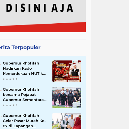
rita Terpopuler
Gubernur Khofifah
Hadirkan Kado
Kemerdekaan HUT ke-
81 RI, Bebaskan Pajak
Daerah Selama
Agustus 2026 untuk
Gubernur Khofifah
Ringankan Beban
bersama Pejabat
Masyarakat
Gubernur Sementara
Bank Indonesia Yang
Juga Ketum MASTRIP
Destry Damayanti
Gubernur Khofifah
Ziarah dan Tabur
Gelar Pasar Murah Ke-
Bunga di Monumen
87 di Lapangan