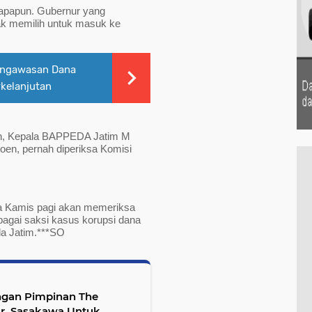
apapun. Gubernur yang 
ak memilih untuk masuk ke 
engawasan Dana
rkelanjutan
h, Kepala BAPPEDA Jatim M 
en, pernah diperiksa Komisi 
 Kamis pagi akan memeriksa 
agai saksi kasus korupsi dana 
a Jatim.***SO 
ngan Pimpinan The