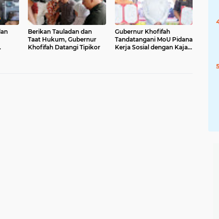
lan
Berikan Tauladan dan
Gubernur Khofifah
Taat Hukum, Gubernur
Tandatangani MoU Pidana
Khofifah Datangi Tipikor
Kerja Sosial dengan Kajati
Terima
Jatim, Optimis Geser
Paradigma
Penghukuman Menuju
Korektif, Rehabilitatif dan
Restoratif