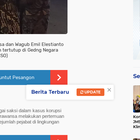
sa dan Wagub Emil Elestianto
 tertutup di Gedng Negara
 SO)
Se
Tuntut Pesangon
×
Berita Terbaru
UPDATE
ai saksi dalam kasus korupsi 
Parawansa melakukan pertemuan 
Kom
jumlah pejabat di lingkungan 
JMS
Kli