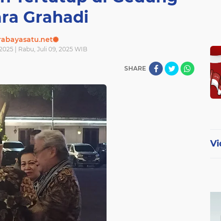
ra Grahadi
rabayasatu.net
 2025 | Rabu, Juli 09, 2025 WIB
SHARE
Vi