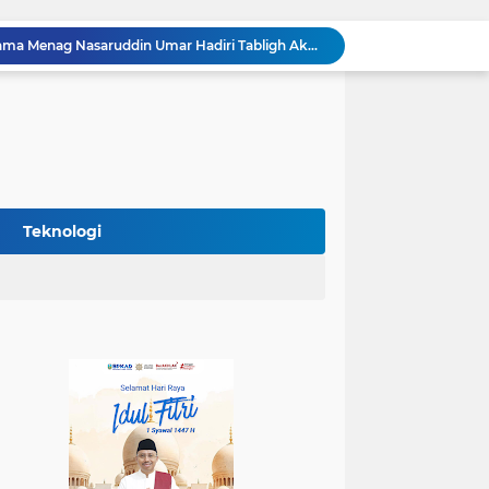
Gubernur Khofifah Bersama Menag Nasaruddin Umar Hadiri Tabligh Akbar Bridging to International Grand Imams Conference (IGIC) 2026: Dukung Penguatan Peran Masjid sebagai Pusat Peradaban, Diplomasi Keagamaan dan Perdamaian Global
Ramah Tamah Dengan Rektor dan Dekan Vokasi Pada Olimpiade Vokasi Indonesia (OLIVIA ) XI 2026 di Grahadi, Gubernur Khofifah Tegaskan Jawa Timur Siap Jadi Pusat Pengembangan Vokasi Nasional
Gubernur Khofifah Terima Kunjungan Dubes Maroko di Grahadi: Dorong Kemitraan Strategis Jawa Timur–Maroko di Bidang Perdagangan, Pendidikan, hingga Investasi
Gubernur Khofifah Bersama Kapolda Jatim Sampaikan Duka dan Pastikan Dukungan Penanganan Korban Kebakaran KMP Mutiara Sentosa II
Gubernur Khofifah Sapa Ratusan Ojol Kota Malang , Bagikan Bendera Merah Putih dan Sembako Saat Manfaatkan Program Pembebasan Denda dan Pokok Tunggakan PKB
Gubernur Khofifah Terima Delegasi Armada Angkatan Laut RRT, Perkuat Persahabatan dan Transfer Teknologi Industri Perkapalan
Jawa Timur Catat Kinerja Positif pada Semester I 2026, Gubernur Khofifah: Ekonomi Tumbuh Tertinggi se-Pulau Jawa, Kemiskinan dan Pengangguran Menurun
Sambut Bulan HUT ke-81 Kemerdekaan RI, Gubernur Khofifah Semarakkan Pasar Murah di Gresik dengan Berbagi Ribuan Bendera Merah Putih Bagi Masyarakat
Teknologi
Gubernur Khofifah Bersama Forkopimda, FKUB dan Ormas Jatim Teken Komitmen Bersama Jaga Jatim Damai sekaligus Jadikan Momentum Bulan Kemerdekaan Sebagai Penguat Nasionalisme
Cetak Sejarah Baru! Piala Soekarno Cup 2026 di Surabaya Terjunkan Tiga Wasit Perempuan Berlisensi PSSI