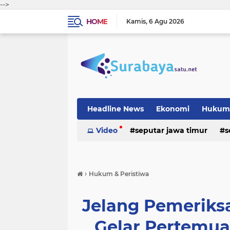
-->
HOME
Kamis
6 Agu 2026
Headline News
Ekonomi
Hukum 
Video
seputar jawa timur
s
›
Hukum & Peristiwa
Jelang Pemeriks
Gelar Pertemua