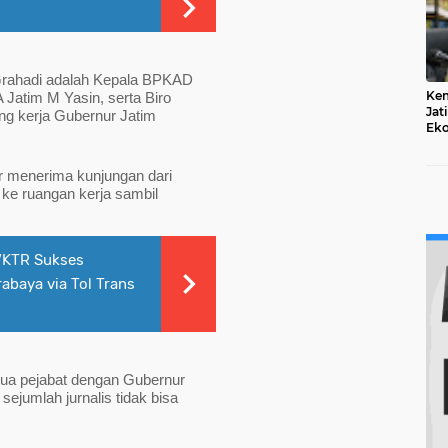
Grahadi adalah Kepala BPKAD 
Ke
atim M Yasin, serta Biro 
Jat
 kerja Gubernur Jatim 
Eko
Dae
 menerima kunjungan dari 
e ruangan kerja sambil 
VKTR Sukses
abaya via Tol Trans
dua pejabat dengan Gubernur 
ejumlah jurnalis tidak bisa 