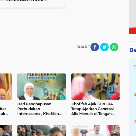
SHARE
Be
Hari Penghapusan
Khofifah Ajak Guru RA
itas
Perbudakan
Tetap Ajarkan Generasi
tuk
Internasional, Khofifah
Alfa Menulis di Tengah
g
Ajak Seluruh Pihak
Gempuran Teknologi
Bersinergi Cegah Human
Digital dan AI
Trafficking