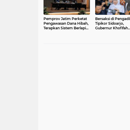
Pemprov Jatim Perketat
Bersaksi di Pengadi
Pengawasan Dana Hibah,
Tipikor Sidoarjo,
Terapkan Sistem Berlapis
Gubernur Khofifah
dan Berkelanjutan
Tegaskan Tuduhan 
Fee/Ijon Dana Hibah
Pokir Tidak Benar