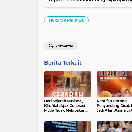
Percepat Eliminasi Kusta Di Jatim
Hukum & Peristiwa
komentar
Berita Terkait
Hari Sejarah Nasional,
Khofifah Dorong
Khofifah Ajak Generasi
Penyandang Disabil
Muda Tidak Melupakan
Jadi Pilar Utama un
Sejarah Bangsa
Pembangunan yan
Inklusif