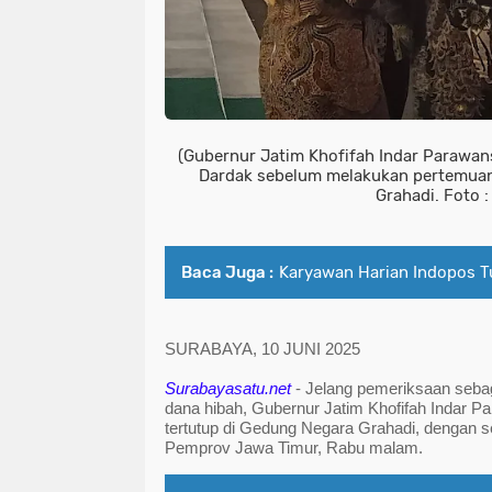
(Gubernur Jatim Khofifah Indar Parawan
Dardak sebelum melakukan pertemuan
Grahadi. Foto :
Baca Juga :
Karyawan Harian Indopos 
SURABAYA, 10 JUNI 2025
Surabayasatu.net 
- Jelang pemeriksaan sebag
dana hibah, Gubernur Jatim Khofifah Indar 
tertutup di Gedung Negara Grahadi, dengan se
Pemprov Jawa Timur, Rabu malam.