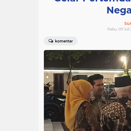
Nega
Su
Rabu, 09 Juli
komentar