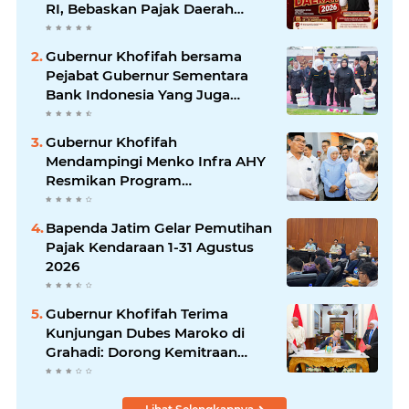
RI, Bebaskan Pajak Daerah
Selama Agustus 2026 untuk
Ringankan Beban Masyarakat
Gubernur Khofifah bersama
Pejabat Gubernur Sementara
Bank Indonesia Yang Juga
Ketum MASTRIP Destry
Damayanti Ziarah dan Tabur
Gubernur Khofifah
Bunga di Monumen Pahlawan
Mendampingi Menko Infra AHY
TRIP di Malang
Resmikan Program
Pengentasan Kawasan
Permukiman Kumuh Terpadu di
Bapenda Jatim Gelar Pemutihan
Gresik, Wujudkan Kualitas
Pajak Kendaraan 1-31 Agustus
Hidup Masyarakat Melalui
2026
Lingkungan ASRI
Gubernur Khofifah Terima
Kunjungan Dubes Maroko di
Grahadi: Dorong Kemitraan
Strategis Jawa Timur–Maroko di
Bidang Perdagangan,