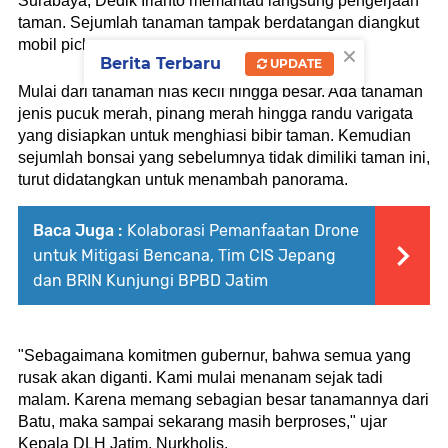
Surabaya, Dedik Irianto memantau langsung pengerjaan 
taman. Sejumlah tanaman tampak berdatangan diangkut 
×
mobil pick up. 
Berita Terbaru
UPDATE
Mulai dari tanaman hias kecil hingga besar. Ada tanaman 
jenis pucuk merah, pinang merah hingga randu varigata 
yang disiapkan untuk menghiasi bibir taman. Kemudian 
sejumlah bonsai yang sebelumnya tidak dimiliki taman ini, 
turut didatangkan untuk menambah panorama.
Baca Juga :
Kolaborasi Pemanfaatan Drone
untuk Mitigasi Bencana, Tim CIS Jepang
dan BRIN Kunjungi BPBD Jatim
"Sebagaimana komitmen gubernur, bahwa semua yang 
rusak akan diganti. Kami mulai menanam sejak tadi 
malam. Karena memang sebagian besar tanamannya dari 
Batu, maka sampai sekarang masih berproses," ujar 
Kepala DLH Jatim, Nurkholis.