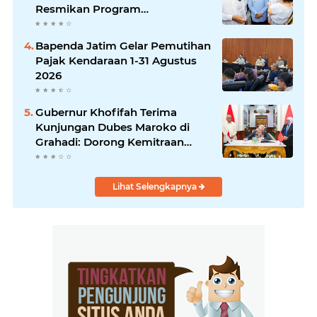
TRIP di Malang
Resmikan Program
Pengentasan Kawasan
Permukiman Kumuh Terpadu di
Bapenda Jatim Gelar Pemutihan
Gresik, Wujudkan Kualitas
Pajak Kendaraan 1-31 Agustus
Hidup Masyarakat Melalui
2026
Lingkungan ASRI
Gubernur Khofifah Terima
Kunjungan Dubes Maroko di
Grahadi: Dorong Kemitraan
Strategis Jawa Timur–Maroko di
Bidang Perdagangan,
Pendidikan, hingga Investasi
Lihat Selengkapnya