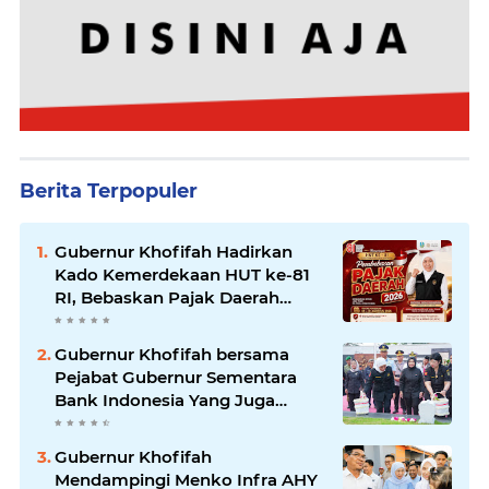
Berita Terpopuler
Gubernur Khofifah Hadirkan
Kado Kemerdekaan HUT ke-81
RI, Bebaskan Pajak Daerah
Selama Agustus 2026 untuk
Ringankan Beban Masyarakat
Gubernur Khofifah bersama
Pejabat Gubernur Sementara
Bank Indonesia Yang Juga
Ketum MASTRIP Destry
Damayanti Ziarah dan Tabur
Gubernur Khofifah
Bunga di Monumen Pahlawan
Mendampingi Menko Infra AHY