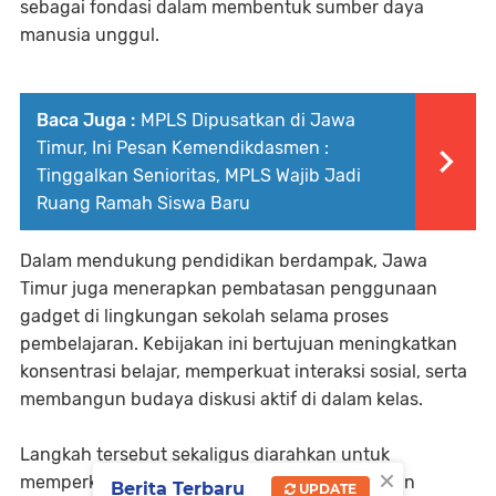
sebagai fondasi dalam membentuk sumber daya
manusia unggul.
Baca Juga :
MPLS Dipusatkan di Jawa
Timur, Ini Pesan Kemendikdasmen :
Tinggalkan Senioritas, MPLS Wajib Jadi
Ruang Ramah Siswa Baru
Dalam mendukung pendidikan berdampak, Jawa
Timur juga menerapkan pembatasan penggunaan
gadget di lingkungan sekolah selama proses
pembelajaran. Kebijakan ini bertujuan meningkatkan
konsentrasi belajar, memperkuat interaksi sosial, serta
membangun budaya diskusi aktif di dalam kelas.
Langkah tersebut sekaligus diarahkan untuk
×
memperkuat literasi membaca dan kemampuan
Berita Terbaru
UPDATE