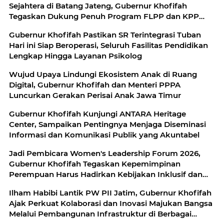
Sejahtera di Batang Jateng, Gubernur Khofifah
Tegaskan Dukung Penuh Program FLPP dan KPP
bagi Masyarakat Berpenghasilan Rendah di Jatim
Gubernur Khofifah Pastikan SR Terintegrasi Tuban
Hari ini Siap Beroperasi, Seluruh Fasilitas Pendidikan
Lengkap Hingga Layanan Psikolog
Wujud Upaya Lindungi Ekosistem Anak di Ruang
Digital, Gubernur Khofifah dan Menteri PPPA
Luncurkan Gerakan Perisai Anak Jawa Timur
Gubernur Khofifah Kunjungi ANTARA Heritage
Center, Sampaikan Pentingnya Menjaga Diseminasi
Informasi dan Komunikasi Publik yang Akuntabel
Jadi Pembicara Women's Leadership Forum 2026,
Gubernur Khofifah Tegaskan Kepemimpinan
Perempuan Harus Hadirkan Kebijakan Inklusif dan
Berkeadilan
Ilham Habibi Lantik PW PII Jatim, Gubernur Khofifah
Ajak Perkuat Kolaborasi dan Inovasi Majukan Bangsa
Melalui Pembangunan Infrastruktur di Berbagai